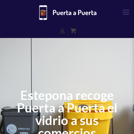
Estepona recoge
Puerta a Puerta el
vidrio a sus
comercios